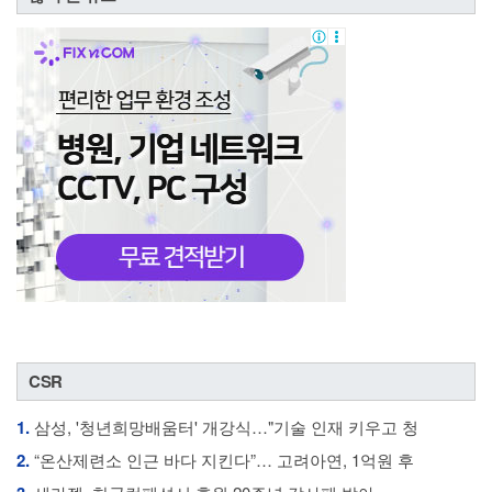
CSR
1.
삼성, '청년희망배움터' 개강식…"기술 인재 키우고 청
2.
“온산제련소 인근 바다 지킨다”… 고려아연, 1억원 후