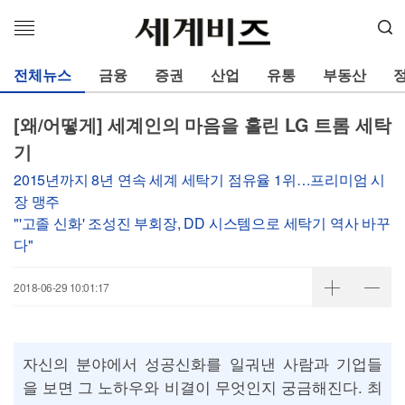
메
뉴
열
전체뉴스
금융
증권
산업
유통
부동산
기
[왜/어떻게] 세계인의 마음을 홀린 LG 트롬 세탁
기
2015년까지 8년 연속 세계 세탁기 점유율 1위…프리미엄 시
장 맹주
"'고졸 신화' 조성진 부회장, DD 시스템으로 세탁기 역사 바꾸
다"
2018-06-29 10:01:17
자신의 분야에서 성공신화를 일궈낸 사람과 기업들
을 보면 그 노하우와 비결이 무엇인지 궁금해진다. 최