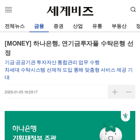
메
뉴
열
전체뉴스
금융
증권
산업
유통
부동산
기
[MONEY] 하나은행, 연기금투자풀 수탁은행 선
정
기금·공공기관 투자자산 통합관리 업무 수행
차세대 수탁시스템 선제적 도입 통해 맞춤형 서비스 제공 기
대
2026-01-05 16:29:17