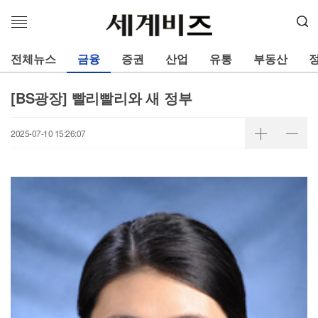
메
뉴
열
전체뉴스
금융
증권
산업
유통
부동산
기
[BS광장] 빨리빨리와 새 정부
2025-07-10 15:26:07