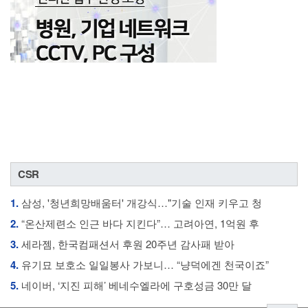
CSR
1.
삼성, '청년희망배움터' 개강식…"기술 인재 키우고 청
2.
“온산제련소 인근 바다 지킨다”… 고려아연, 1억원 후
3.
세라젬, 한국컴패션서 후원 20주년 감사패 받아
4.
유기묘 보호소 일일봉사 가보니… “냥덕에겐 천국이죠”
5.
네이버, ‘지진 피해’ 베네수엘라에 구호성금 30만 달