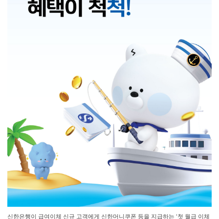
신한은행이 급여이체 신규 고객에게 신한머니쿠폰 등을 지급하는 ‘첫 월급 이체