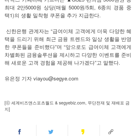
최대 2만5000원 상당(매월 5000원/5회, 6종의 경품 중
택1)의 생활 밀착형 쿠폰을 추가 지급한다.
신한은행 관계자는 “급여이체 고객에게 더욱 다양한 혜
택을 드리기 위해 최근 금융 트렌드와 일상 생활을 반영
한 쿠폰들을 준비했다”며 “앞으로도 급여이체 고객에게
차별화된 금융솔루션을 제시하고 다양한 이벤트를 준비
해 새로운 고객 경험을 제공해 나가겠다”고 말했다.
유은정 기자 viayou@segye.com
[ⓒ 세계비즈앤스포츠월드 & segyebiz.com, 무단전재 및 재배포 금
지]