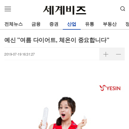
메
뉴
열
전체뉴스
금융
증권
산업
유통
부동산
기
예신 "여름 다이어트, 체온이 중요합니다"
2019-07-19 16:31:27