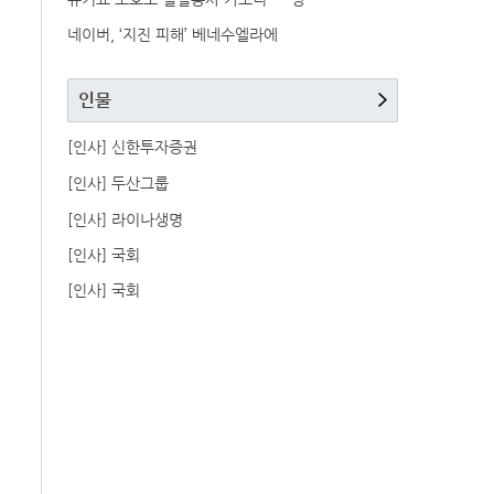
네이버, ‘지진 피해’ 베네수엘라에
인물
[인사] 신한투자증권
[인사] 두산그룹
[인사] 라이나생명
[인사] 국회
[인사] 국회