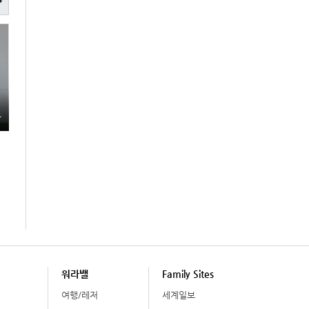
총
워라밸
Family Sites
여행/레저
세계일보