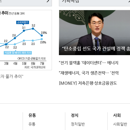
스
기획특집
“탄소중립 선도 국가 건설에 정책 
“전기 블랙홀 ‘데이터센터’… 에너지
“재생에너지, 국가 생존전략… ‘전력
비자 물가 추이"
[MONEY] 저축은행·상호금융권도
유통
정치
사회
유통
정치일반
사회일반