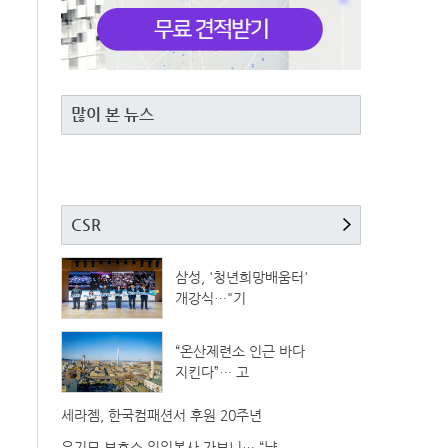
많이 본 뉴스
CSR
삼성, '청년희망배움터'
개강식…"기
“온산제련소 인근 바다
지킨다”… 고
세라젬, 한국컴패션서 후원 20주년
유기묘 보호소 일일봉사 가보니… “냥