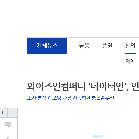
전체뉴스
금융
증권
산업
재계
와이즈인컴퍼니 '데이터인', 
조사·분석·레포팅 과정 자동화한 통합솔루션