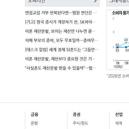
오피니언
그래픽뉴
면접교섭 거부 반복된다면…법원 판단은 달라질까
[기고] 한국 증시가 개장하기 전, SK하이닉스 가격은
이혼 재산분할, 보이는 재산만 나누면 끝일까…숨겨진 자
치매 부모의 증여, 모두 무효일까…증여무효 분쟁에서 법
[데스크 칼럼] 세계 경제 뒤흔드는 '그들만의 언어'
이혼 재산분할, 재산보다 중요한 것은 기여도 입증
“사실혼도 재산분할 받을 수 있을까”…법원이 살펴보는
"2026년 소
금융
증권
산업
은행
주식/펀드
재계