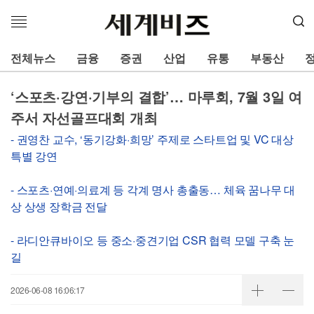
메
뉴
열
전체뉴스
금융
증권
산업
유통
부동산
기
‘스포츠·강연·기부의 결합’… 마루회, 7월 3일 여
주서 자선골프대회 개최
- 권영찬 교수, ‘동기강화·희망’ 주제로 스타트업 및 VC 대상
특별 강연
- 스포츠·연예·의료계 등 각계 명사 총출동… 체육 꿈나무 대
상 상생 장학금 전달
- 라디안큐바이오 등 중소·중견기업 CSR 협력 모델 구축 눈
길
2026-06-08 16:06:17