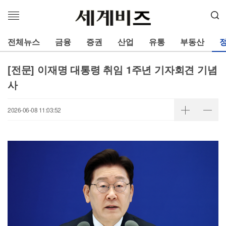
메
뉴
열
전체뉴스
금융
증권
산업
유통
부동산
기
[전문] 이재명 대통령 취임 1주년 기자회견 기념
사
2026-06-08 11:03:52