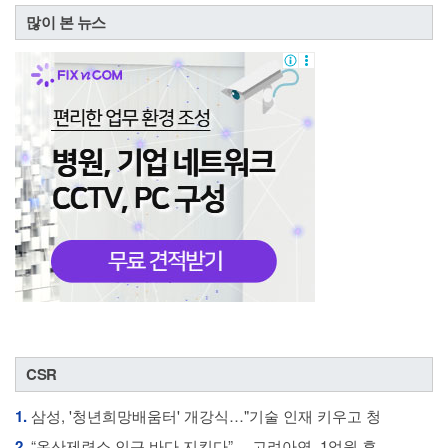
많이 본 뉴스
CSR
1.
삼성, '청년희망배움터' 개강식…"기술 인재 키우고 청
2.
“온산제련소 인근 바다 지킨다”… 고려아연, 1억원 후