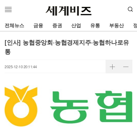
메
뉴
열
전체뉴스
금융
증권
산업
유통
부동산
기
[인사] 농협중앙회·농협경제지주·농협하나로유
통
2025-12-10 20:11:44