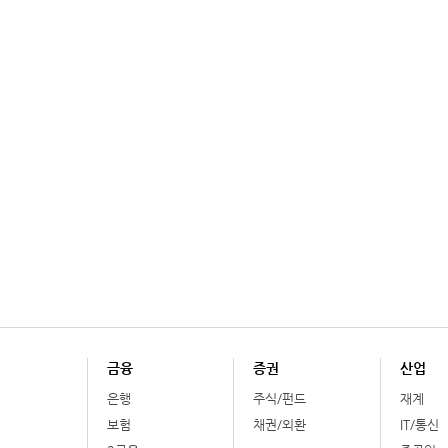
금융
증권
산업
은행
주식/펀드
재계
보험
채권/외환
IT/통신