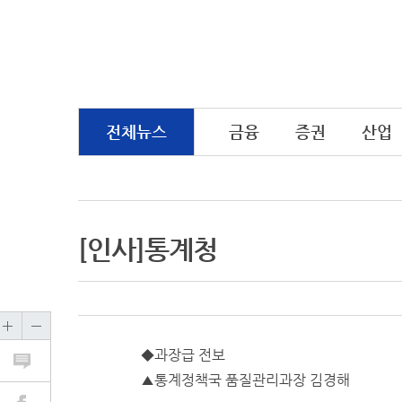
전체뉴스
금융
증권
산업
[인사]통계청
◆과장급 전보
▲통계정책국 품질관리과장 김경해