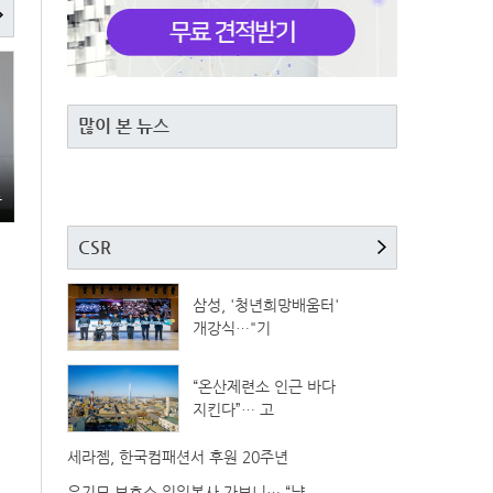
많이 본 뉴스
총
CSR
삼성, '청년희망배움터'
개강식…"기
“온산제련소 인근 바다
지킨다”… 고
세라젬, 한국컴패션서 후원 20주년
유기묘 보호소 일일봉사 가보니… “냥