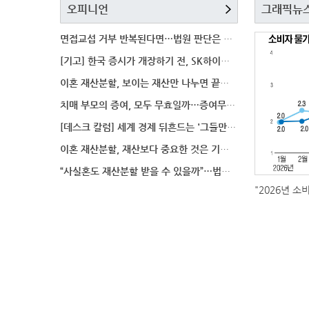
오피니언
그래픽뉴
면접교섭 거부 반복된다면…법원 판단은 달라질까
[기고] 한국 증시가 개장하기 전, SK하이닉스 가격은
이혼 재산분할, 보이는 재산만 나누면 끝일까…숨겨진 자
치매 부모의 증여, 모두 무효일까…증여무효 분쟁에서 법
[데스크 칼럼] 세계 경제 뒤흔드는 '그들만의 언어'
이혼 재산분할, 재산보다 중요한 것은 기여도 입증
“사실혼도 재산분할 받을 수 있을까”…법원이 살펴보는
"2026년 소