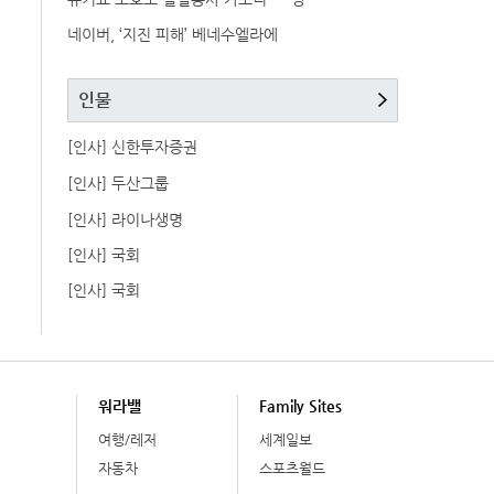
네이버, ‘지진 피해’ 베네수엘라에
인물
[인사] 신한투자증권
[인사] 두산그룹
[인사] 라이나생명
[인사] 국회
[인사] 국회
워라밸
Family Sites
여행/레저
세계일보
자동차
스포츠월드