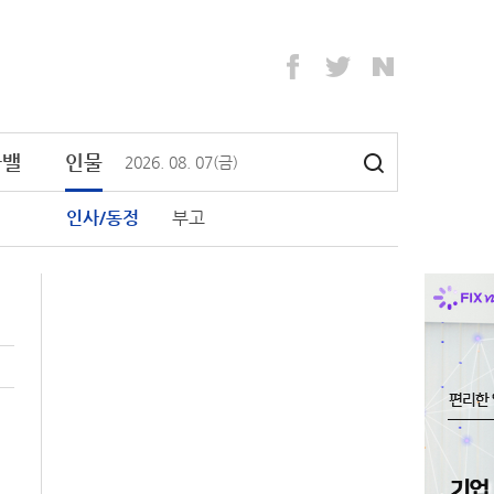
라밸
인물
2026
.
08
.
07
(금)
인사/동정
부고