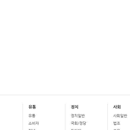
유통
정치
사회
유통
정치일반
사회일반
소비자
국회/정당
법조