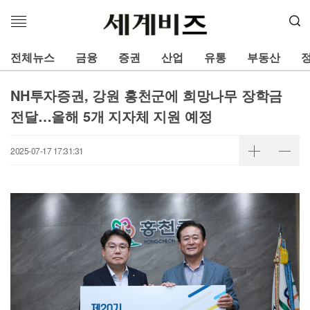
메
뉴
열
전체뉴스
금융
증권
산업
유통
부동산
기
NH투자증권, 강원 홍천군에 희망나무 장학금
전달…올해 5개 지자체 지원 예정
2025-07-17 17:31:31